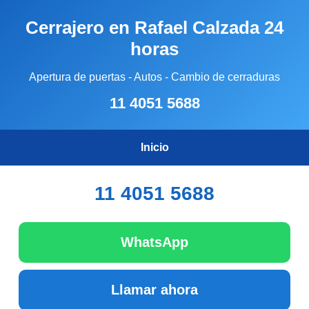
Cerrajero en Rafael Calzada 24
horas
Apertura de puertas - Autos - Cambio de cerraduras
11 4051 5688
Inicio
11 4051 5688
WhatsApp
Llamar ahora